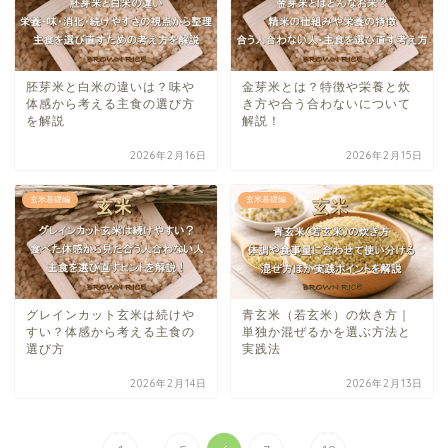
胚芽米と白米の違いは？味や
金芽米とは？特徴や栄養と炊
体感から考える主食の選び方
き方や合う合わないについて
を解説
解説！
2026年2月16日
2026年2月15日
玄米基礎編
玄米基礎編
グレインカット玄米は続けや
青玄米（若玄米）の炊き方｜
すい？体感から考える主食の
単独か混ぜるかを選ぶ方法と
選び方
実践法
2026年2月14日
2026年2月13日
...
...