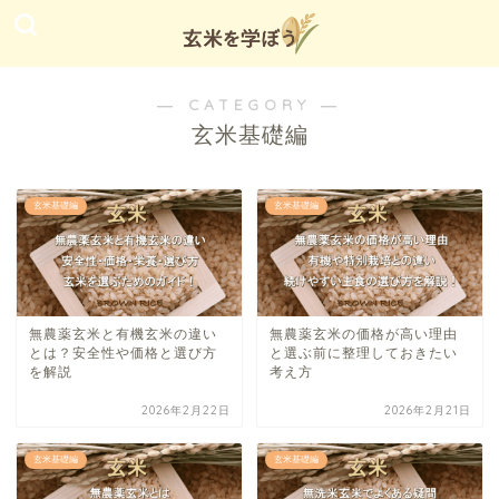
― CATEGORY ―
玄米基礎編
玄米基礎編
玄米基礎編
無農薬玄米と有機玄米の違い
無農薬玄米の価格が高い理由
とは？安全性や価格と選び方
と選ぶ前に整理しておきたい
を解説
考え方
2026年2月22日
2026年2月21日
玄米基礎編
玄米基礎編