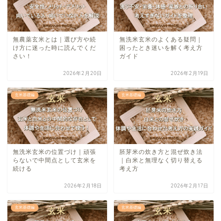
無農薬玄米とは｜選び方や続
無洗米玄米のよくある疑問｜
け方に迷った時に読んでくだ
困ったとき迷いを解く考え方
さい！
ガイド
2026年2月20日
2026年2月19日
玄米基礎編
玄米基礎編
無洗米玄米の位置づけ｜頑張
胚芽米の炊き方と混ぜ炊き法
らないで中間点として玄米を
｜白米と無理なく切り替える
続ける
考え方
2026年2月18日
2026年2月17日
玄米基礎編
玄米基礎編