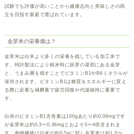
試験でも評価が高いことから健康志向と美味しさの両
立を目指す家庭で選ばれています。
金芽米の栄養価は？
金芽米は白米より多くの栄養を残している加工米で
す。特許製法により精米時に胚芽の基部にある金芽
と、うまみ層を残すことでビタミンB1やB6ミネラルが
保持されます。ビタミンB1は糖質をエネルギーに変え
る際に必要な補酵素で疲労回復や代謝維持に重要で
す。
白米のビタミンB1含有量は100gあたり約0.08mgです
が金芽米は約0.3〜0.36mgとおよそ3〜4倍含まれま
す。食物繊維は白米の約0.5gに対し金芽米は約1.0〜