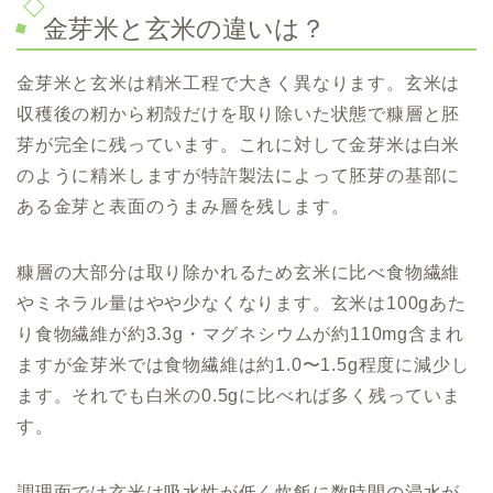
金芽米と玄米の違いは？
金芽米と玄米は精米工程で大きく異なります。玄米は
収穫後の籾から籾殻だけを取り除いた状態で糠層と胚
芽が完全に残っています。これに対して金芽米は白米
のように精米しますが特許製法によって胚芽の基部に
ある金芽と表面のうまみ層を残します。
糠層の大部分は取り除かれるため玄米に比べ食物繊維
やミネラル量はやや少なくなります。玄米は100gあた
り食物繊維が約3.3g・マグネシウムが約110mg含まれ
ますが金芽米では食物繊維は約1.0〜1.5g程度に減少し
ます。それでも白米の0.5gに比べれば多く残っていま
す。
調理面では玄米は吸水性が低く炊飯に数時間の浸水が