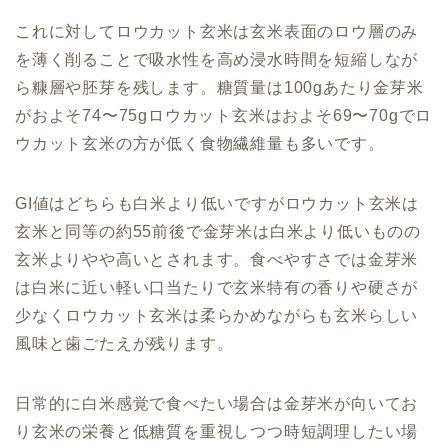
これに対してロウカット玄米は玄米表面のロウ層のみ
を薄く削ることで吸水性を高め浸水時間を短縮しなが
ら糠層や胚芽を残します。糖質量は100gあたり金芽米
がおよそ74〜75gロウカット玄米はおよそ69〜70gでロ
ウカット玄米の方が低く食物繊維量も多いです。
GI値はどちらも白米より低いですがロウカット玄米は
玄米と同等の約55前後で金芽米は白米より低いものの
玄米よりやや高いとされます。食べやすさでは金芽米
は白米に近い軽い口当たりで玄米特有の香りや硬さが
少なくロウカット玄米は柔らかめながらも玄米らしい
風味と歯ごたえが残ります。
日常的に白米感覚で食べたい場合は金芽米が向いてお
り玄米の栄養と低糖質を重視しつつ時短調理したい場