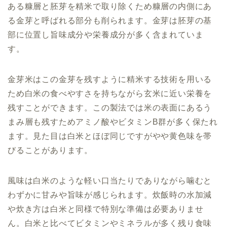
ある糠層と胚芽を精米で取り除くため糠層の内側にあ
る金芽と呼ばれる部分も削られます。金芽は胚芽の基
部に位置し旨味成分や栄養成分が多く含まれていま
す。
金芽米はこの金芽を残すように精米する技術を用いる
ため白米の食べやすさを持ちながら玄米に近い栄養を
残すことができます。この製法では米の表面にあるう
まみ層も残すためアミノ酸やビタミンB群が多く保たれ
ます。見た目は白米とほぼ同じですがやや黄色味を帯
びることがあります。
風味は白米のような軽い口当たりでありながら噛むと
わずかに甘みや旨味が感じられます。炊飯時の水加減
や炊き方は白米と同様で特別な準備は必要ありませ
ん。白米と比べてビタミンやミネラルが多く残り食味