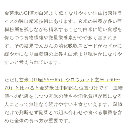
金芽米のGI値が白米より低くなりやすい理由は東洋ラ
イスの独自精米技術にあります。玄米の栄養が多い亜
糊粉層を残しながら精米することで白米に近い食感を
保ちつつ食物繊維や微量栄養素がやや多く含まれま
す。その結果でんぷんの消化吸収スピードがわずかに
緩やかになり血糖値の上昇も白米より穏やかになりや
すいと考えられています。
ただし
玄米（GI値55〜65）やロウカット玄米（60〜
70）と比べると金芽米は中間的な位置づけ
です。血糖
値への配慮をしつつ玄米の硬さや消化負担が気になる
人にとって無理なく続けやすい主食といえます。GI値
だけで判断せず副菜との組み合わせや食べる順番を含
めた全体の食べ方が重要です。