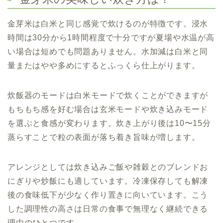
金芽米は白米と同じ感覚で炊けるのが特徴です。浸水
時間は30分から1時間程度で十分ですが夏場や水温が高
い場合は短めでも問題ありません。水加減は白米と同
量またはやや多めにするとふっくら仕上がります。
炊飯器のモードは白米モードで炊くことができますが
もちもち感を好む場合は玄米モードや炊き込みモード
を選ぶと食感が変わります。炊き上がり後は10〜15分
蒸らすことで粒の表面が落ち着き旨味が増します。
アレンジとしては炊き込みご飯や雑穀とのブレンドお
にぎりや炒飯にも適しています。冷凍保存しても解凍
後の食味低下が少なく作り置きに向いています。こう
した調理性の高さは日常の食事で無理なく継続できる
理由のひとつです。