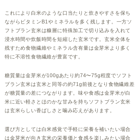
これにより白米のような口当たりと炊きやすさを保ち
ながらビタミンB1やミネラルを多く残します。一方ソ
フトブラン玄米は糠層に特殊加工で切り込みを入れて
浸水時間や炊飯時間を短縮した玄米です。玄米全体を
残すため食物繊維やミネラル含有量は金芽米より多く
特に不溶性食物繊維が豊富です。
糖質量は金芽米が100gあたり約74〜75g程度でソフト
ブラン玄米は玄米と同等の約71g前後となり食物繊維差
が糖質量の差につながります。味や食感は金芽米が白
米に近い軽さとほのかな甘みを持ちソフトブラン玄米
は玄米らしい香ばしさと噛み応えがあります。
選び方としては白米感覚で手軽に栄養を補いたい場合
は金芽米が向き玄米の栄養価と食感を楽しみたい場合