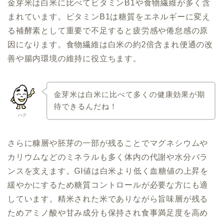
金芽米は白米に比べてビタミンB1や食物繊維が多く含
まれています。ビタミンB1は糖質をエネルギーに変え
る補酵素として重要で不足すると疲労感や倦怠感の原
因になります。食物繊維は白米の約2倍含まれ便通の改
善や腸内環境の維持に役立ちます。
金芽米は白米に比べて多くの健康効果が期
待できるんだね！
ハク
さらに糠層や胚芽の一部が残ることでマグネシウムや
カリウムなどのミネラルも多く体内の代謝や水分バラ
ンスを支えます。GI値は白米より低く血糖値の上昇を
緩やかにするため糖質コントロールが必要な方にも適
しています。精米された米でありながら旨味層が残る
ためアミノ酸や甘み成分も保持され食事満足度を高め