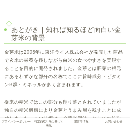
あとがき｜知れば知るほど面白い金
芽米の背景
金芽米は2006年に東洋ライス株式会社が発売した商品
で玄米の栄養を残しながら白米の食べやすさを実現す
ることを目的に開発されました。金芽とは胚芽の根元
にあるわずかな部分の名称でここに旨味成分・ビタミ
ンB群・ミネラルが多く含まれます。
従来の精米ではこの部分も削り落とされていましたが
独自の精米機構により金芽とうまみ層を残すことに成
功しました。この技術は「金芽米製法」として特許取
プライバシーポリシー
特定商取引法に基づく
運営者情報
お問い合わせ
表記
得され全国の米穀店や大手量販店で採用されていま