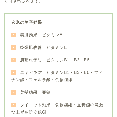
て引き出されます。
玄米の美容効果
・
美肌効果 ビタミンE
・
乾燥肌改善 ビタミンE
・
肌荒れ予防 ビタミンB1・B3・B6
・
ニキビ予防 ビタミンB1・B3・B6・フィ
チン酸・フェルラ酸・食物繊維
・
美髪効果 亜鉛
・
ダイエット効果 食物繊維・
血糖値の急激
な上昇を防ぐ
低GI