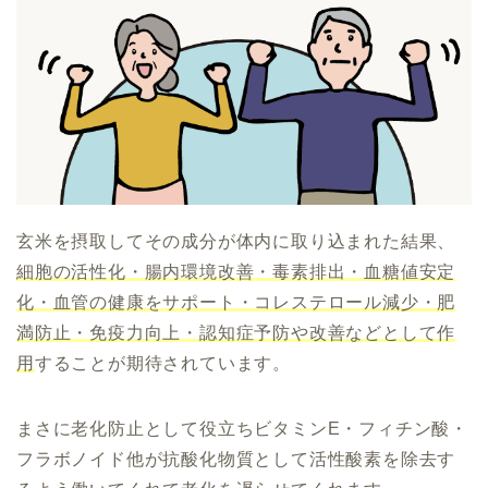
玄米を摂取してその成分が体内に取り込まれた結果、
細胞の活性化・腸内環境改善・毒素排出・
血糖値安定
化・血管の健康をサポート・コレステロール減少・肥
満防止・免疫力向上・認知症予防や改善などとして
作
用
することが期待されています。
まさに老化防止として役立ちビタミンE・フィチン酸・
フラボノイド他が抗酸化物質として活性酸素を除去す