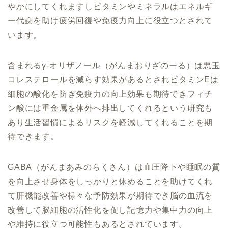
やかにしてくれますしビタミンやミネラルはエネルギ
ー代謝を助け疲労回復や免疫力向上に役立つとされて
います。
含まれるγ-オリザノール（がんまおりざのーる）は悪玉
コレステロールを減らす効果があるとされビタミンEは
細胞の酸化を防ぎ免疫力の向上効果も期待でき
フィチ
ン酸には重金属を体外へ排出してくれるという研究も
あり生活習慣によるリスクを軽減してくれることを期
待できます。
GABA（がんまあみのらくさん）は血圧降下や睡眠の質
を向上させ身体をしっかりと休めることを助けてくれ
て肝機能改善や様々な予防効果が期待でき脳の血流を
改善して脳細胞の活性化を促し記憶力や集中力の向上
や維持に役立つ可能性もあるとされています。