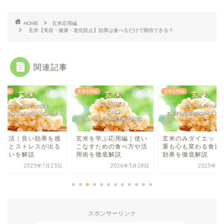
HOME
玄米応用編
玄米【美容・健康・老化防止】効果は食べるだけで期待できる？
関連記事
応用編
玄米応用編
玄米応用編
米生活｜良い効果を感
玄米を学ぶ応用編｜使い
玄米のみダイエット
る人とストレスが出る
こなすための食べ方や活
重も心も変わる食習
の違いを解説
用術を徹底解説
効果を徹底解説
2025年7月23日
2026年5月28日
2025年7
スポンサーリンク