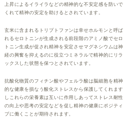
上昇によるイライラなどの精神的な不安定感を防いで
くれて精神の安定を助けるとされています。
玄米に含まれるトリプトファンは幸せホルモンと呼ば
れるセロトニンが生成される前段階のアミノ酸でセロ
トニン生成が促され精神を安定させマグネシウムは神
経の興奮を抑えるのに役立つミネラルで精神的にリラ
ックスした状態を保つとされています。
抗酸化物質のフィチン酸やフェルラ酸は脳細胞を
精神
的な健康を損なう
酸化ストレスから保護してくれます
し
これらの栄養素は互いに作用しあってストレス耐性
の向上や思考の安定などを促し精神の健康にポジティ
ブに働くことが期待されます。