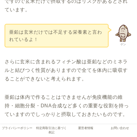
ですので玄米だけで摂取するのはリスクがあるとされ
ています。
亜鉛は玄米だけでは不足する栄養素と言わ
れているよ！
ゲン
さらに玄米に含まれるフィチン酸は亜鉛などのミネラ
ルと結びつく性質がありますので全てを体内に吸収す
ることができないと考えられます。
亜鉛は体内で作ることはできませんが免疫機能の維
持・細胞分裂・DNA合成など多くの重要な役割を持っ
ていますのでしっかりと摂取しておきたいものです。
プライバシーポリシー
特定商取引法に基づく
運営者情報
お問い合わせ
牛肉や豚肉・カキなどの魚介類・アーモンドやカボチ
表記