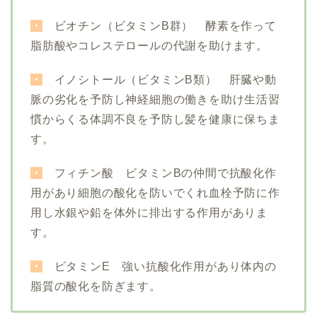
・
ビオチン（ビタミンB群） 酵素を作って
脂肪酸やコレステロールの代謝を助けます。
・
イノシトール（ビタミンB類） 肝臓や動
脈の劣化を予防し神経細胞の働きを助け
生活習
慣からくる体調不
良を予防し髪を健康に保
ち
ま
す。
・
フィチン酸 ビタミンBの仲間で抗酸化作
用があり細胞の酸化を防いでくれ血栓予防に作
用し水銀や鉛を体外に排出する作用がありま
す
。
・
ビタミンE 強い抗酸化作用があり体内の
脂質の酸化を防ぎます。