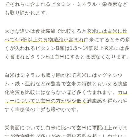
でそれらに含まれるビタミン・ミネラル・栄養素など
も取り除かれます。
大きな違いは食物繊維で比較すると
玄米には白米に比
べて4.5倍以上の食物繊維が含まれ
白米にするとその多
くが失われるビタミンB類は1.5〜14倍以上玄米には多
く含まれビタミンEは白米にするとほぼなくなります。
白米はミネラルも取り除かれて玄米にはマグネシウ
ム・鉄・亜鉛などが豊富で玄米の特徴ともいえる抗酸
化物質も比較にはならないほど多く含まれます。
カロ
リーについては玄米の方がやや低く
満腹感を得られや
すく血糖値の上昇も緩やかです。
栄養面については白米に比べて玄米に軍配は上がりま
すが食物繊維が多いが故に消化不良を起こしやすいこ