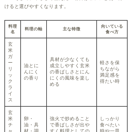
けると選びやすくなります。
料理
向いている
料理の軸
主な特徴
名
食べ方
玄
米
ガ
具材が少なくても
ー
軽さを保
油とに
成立しやすく玄米
リ
ちながら
んにく
の香ばしさとにん
ッ
満足感を
の香り
にくの風味を楽し
ク
得たい時
める
ラ
イ
ス
玄
米
卵・
強火で炒めること
しっかり
チ
油・具
で香ばしさが出や
食べたい
ャ
材・調
すく料理としての
時や一皿