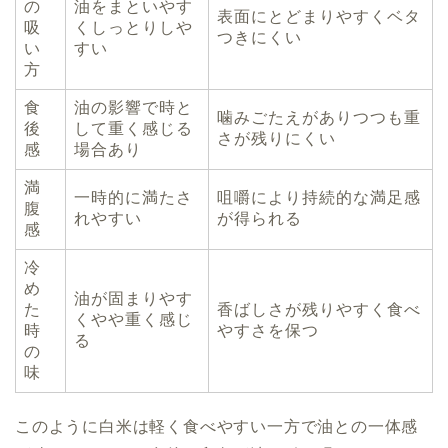
の
油をまといやす
表面にとどまりやすくベタ
吸
くしっとりしや
つきにくい
い
すい
方
食
油の影響で時と
噛みごたえがありつつも重
後
して重く感じる
さが残りにくい
感
場合あり
満
一時的に満たさ
咀嚼により持続的な満足感
腹
れやすい
が得られる
感
冷
め
油が固まりやす
た
香ばしさが残りやすく食べ
くやや重く感じ
時
やすさを保つ
る
の
味
このように白米は軽く食べやすい一方で油との一体感