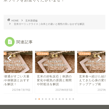
HOME
玄米基礎編
玄米ガーリックライス｜白米との違いと相性の良いおかずを解説
関連記事
基礎編
玄米基礎編
玄米基礎編
米で便通がすごい大量
玄米の好転反応｜体調の
玄米食べ続けた結果
理由や体験談とおすす
変化や眠気の原因と期間
えてきた心身の変化
製品を解説！
や対処法を解説
テップアップ術
2025年7月19日
2025年8月5日
2025年7