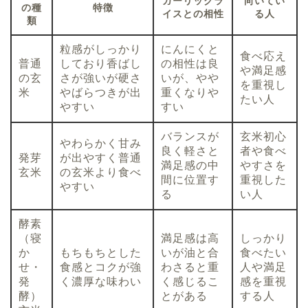
ガーリックラ
向いてい
の種
特徴
イスとの相性
る人
類
粒感がしっかり
にんにくと
食べ応え
普通
しており香ばし
の相性は良
や満足感
の玄
さが強いが硬さ
いが、やや
を重視し
米
やばらつきが出
重くなりや
たい人
やすい
すい
バランスが
玄米初心
やわらかく甘み
良く軽さと
者や食べ
発芽
が出やすく普通
満足感の中
やすさを
玄米
の玄米より食べ
間に位置す
重視した
やすい
る
い人
酵素
（寝
満足感は高
しっかり
か
もちもちとした
いが油と合
食べたい
せ・
食感とコクが強
わさると重
人や満足
発
く濃厚な味わい
く感じるこ
感を重視
酵）
とがある
する人