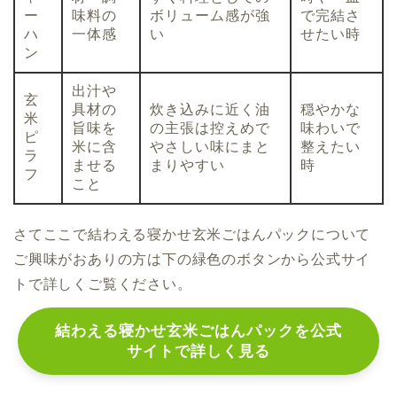
ー
味料の
ボリューム感が強
で完結さ
ハ
一体感
い
せたい時
ン
出汁や
玄
具材の
炊き込みに近く油
穏やかな
米
旨味を
の主張は控えめで
味わいで
ピ
米に含
やさしい味にまと
整えたい
ラ
ませる
まりやすい
時
フ
こと
さてここで結わえる寝かせ玄米ごはんパックについて
ご興味がおありの方は下の緑色のボタンから公式サイ
トで詳しくご覧ください。
結わえる寝かせ玄米ごはんパックを公式
サイトで詳しく見る