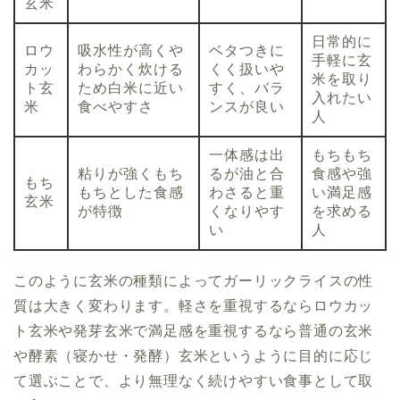
玄米
日常的に
ロウ
吸水性が高くや
ベタつきに
手軽に玄
カッ
わらかく炊ける
くく扱いや
米を取り
ト玄
ため白米に近い
すく、バラ
入れたい
米
食べやすさ
ンスが良い
人
一体感は出
もちもち
粘りが強くもち
るが油と合
食感や強
もち
もちとした食感
わさると重
い満足感
玄米
が特徴
くなりやす
を求める
い
人
このように玄米の種類によってガーリックライスの性
質は大きく変わります。軽さを重視するならロウカッ
ト玄米や発芽玄米で満足感を重視するなら普通の玄米
や酵素（寝かせ・発酵）玄米というように目的に応じ
て選ぶことで、より無理なく続けやすい食事として取