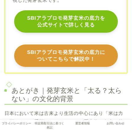
視した発芽玄米です。
SBIアラプロモ発芽玄米の底力を
公式サイトで詳しく見る
SBI
アラプロモ発芽玄米の底力に
ついてこちらで解説中！
あとがき｜発芽玄米と「太る？太ら
ない」の文化的背景
日本において米は古来より生活の中心にあり「米は力
の源」として重視されてきました。歴史的に白米は贅
プライバシーポリシー
特定商取引法に基づく
運営者情報
お問い合わせ
表記
沢品であり玄米は庶民的で質素と見なされてきまし