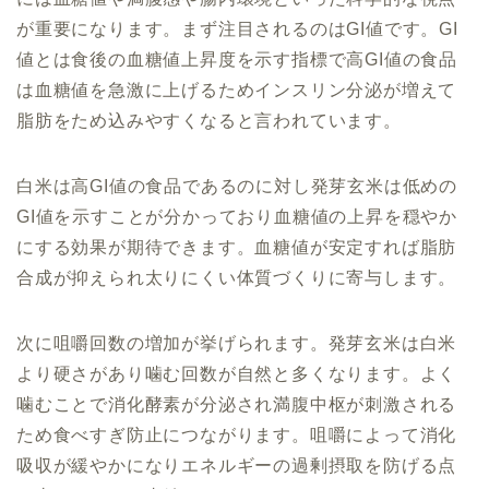
が重要になります。まず注目されるのはGI値です。GI
値とは食後の血糖値上昇度を示す指標で高GI値の食品
は血糖値を急激に上げるためインスリン分泌が増えて
脂肪をため込みやすくなると言われています。
白米は高GI値の食品であるのに対し発芽玄米は低めの
GI値を示すことが分かっており血糖値の上昇を穏やか
にする効果が期待できます。血糖値が安定すれば脂肪
合成が抑えられ太りにくい体質づくりに寄与します。
次に咀嚼回数の増加が挙げられます。発芽玄米は白米
より硬さがあり噛む回数が自然と多くなります。よく
噛むことで消化酵素が分泌され満腹中枢が刺激される
ため食べすぎ防止につながります。咀嚼によって消化
吸収が緩やかになりエネルギーの過剰摂取を防げる点