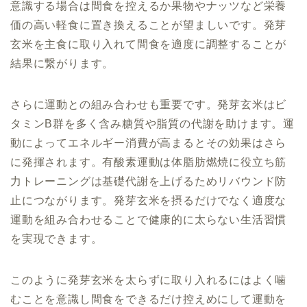
意識する場合は間食を控えるか果物やナッツなど栄養
価の高い軽食に置き換えることが望ましいです。発芽
玄米を主食に取り入れて間食を適度に調整することが
結果に繋がります。
さらに運動との組み合わせも重要です。発芽玄米はビ
タミンB群を多く含み糖質や脂質の代謝を助けます。運
動によってエネルギー消費が高まるとその効果はさら
に発揮されます。有酸素運動は体脂肪燃焼に役立ち筋
力トレーニングは基礎代謝を上げるためリバウンド防
止につながります。発芽玄米を摂るだけでなく適度な
運動を組み合わせることで健康的に太らない生活習慣
を実現できます。
このように発芽玄米を太らずに取り入れるにはよく噛
むことを意識し間食をできるだけ控えめにして運動を