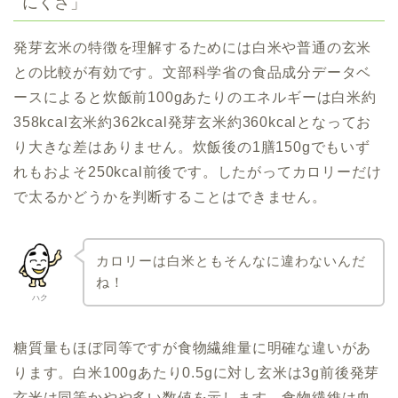
にくさ」
発芽玄米の特徴を理解するためには白米や普通の玄米
との比較が有効です。文部科学省の食品成分データベ
ースによると炊飯前100gあたりのエネルギーは白米約
358kcal玄米約362kcal発芽玄米約360kcalとなってお
り大きな差はありません。炊飯後の1膳150gでもいず
れもおよそ250kcal前後です。したがってカロリーだけ
で太るかどうかを判断することはできません。
カロリーは白米ともそんなに違わないんだ
ね！
ハク
糖質量もほぼ同等ですが食物繊維量に明確な違いがあ
ります。白米100gあたり0.5gに対し玄米は3g前後発芽
玄米は同等かやや多い数値を示します。食物繊維は血