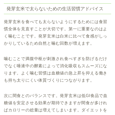
発芽玄米で太らないための生活習慣アドバイス
発芽玄米を食べても太らないようにするためには食習
慣全体を見直すことが大切です。第一に重要なのはよ
く噛むことです。発芽玄米は白米に比べて食感がしっ
かりしているため自然と噛む回数が増えます。
噛むことで満腹中枢が刺激され食べすぎを防げるだけ
でなく唾液中の酵素によって消化吸収もスムーズにな
ります。よく噛む習慣は血糖値の急上昇を抑える働き
も持ち太りにくい体質づくりにつながります。
次に間食とのバランスです。発芽玄米は低GI食品で血
糖値を安定させる効果が期待できますが間食が多けれ
ばカロリーの総量は増えてしまいます。ダイエットを