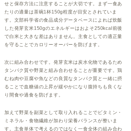
せと保存方法に注意することが大切です。まず一食あ
たりの適量は茶碗1杯150g程度が目安とされていま
す。文部科学省の食品成分データベースによれば炊飯
した発芽玄米150gのエネルギーはおよそ250kcal前後
で白米と大きな差はありません。主食としての適正量
を守ることでカロリーオーバーを防げます。
次に組み合わせです。発芽玄米は炭水化物であるため
タンパク質や野菜と組み合わせることが重要です。鶏
むね肉や豆腐や魚などの良質なタンパク質と一緒に摂
ることで血糖値の上昇が緩やかになり腹持ちも良くな
り間食や過食を防げます。
加えて野菜を副菜として取り入れることでビタミン・
ミネラル・食物繊維が加わり栄養バランスが整いま
す。主食単体で考えるのではなく一食全体の組み合わ