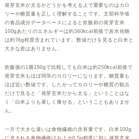
発芽玄米が太るかどうかを考える上で重要なのはカロ
リーや糖質量を正しく理解することです。文部科学省
の食品成分データベースによると炊飯前の発芽玄米
100gあたりのエネルギーは約360kcal前後で炭水化物
は約76g程度含まれています。数値だけを見ると白米と
大きな差はありません。
炊飯後の1膳150gで比較しても白米は約250kcal前後で
発芽玄米もほぼ同等のカロリーになります。糖質量も
ほぼ近い数値です。したがってカロリーや糖質の観点
だけで見ると「発芽玄米だから太る」ということはな
く「白米よりも著しく痩せる」ということもありませ
ん。
一方で大きな違いは食物繊維の含有量です。白米100g
に含まれる食物繊維はおよそ0.5g程度に対し発芽玄米