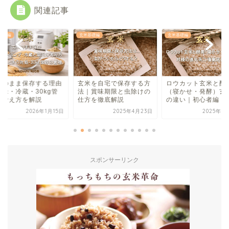
関連記事
基礎編
玄米基礎編
玄米基礎編
米のまま保存する理由
玄米を自宅で保存する方
ロウカット玄米と酵
精米・冷蔵・30kg管
法｜賞味期限と虫除けの
（寝かせ・発酵）玄
の考え方を解説
仕方を徹底解説
の違い｜初心者編
2026年1月15日
2025年4月23日
2025年7
スポンサーリンク