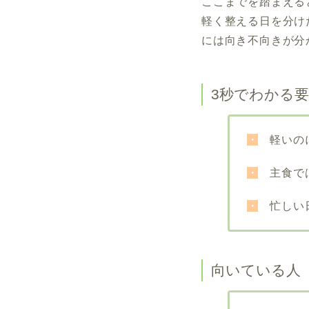
ここまでを踏まえる
軽く整える日を分け
には向き不向きが分
3秒でわかる
・
軽いのに
・
主食では
・
忙しい日
向いている人