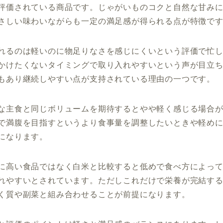
評価されている商品です。じゃがいものコクと自然な甘み
さしい味わいながらも一定の満足感が得られる点が特徴で
れるのは軽いのに物足りなさを感じにくいという評価で忙
かけたくないタイミングで取り入れやすいという声が目立
もあり継続しやすい点が支持されている理由の一つです。
な主食と同じボリュームを期待するとやや軽く感じる場合
で満腹を目指すというより食事量を調整したいときや軽め
になります。
に高い食品ではなく白米と比較すると低めで食べ方によっ
れやすいとされています。ただしこれだけで栄養が完結す
く質や副菜と組み合わせることが前提になります。