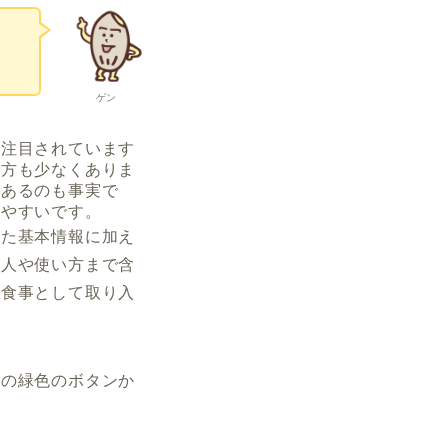
る
ゲン
て注目されています
る方も少なくありま
があるのも事実で
りやすいです。
った基本情報に加え
る人や使い方まで含
る食事として取り入
下の緑色のボタンか