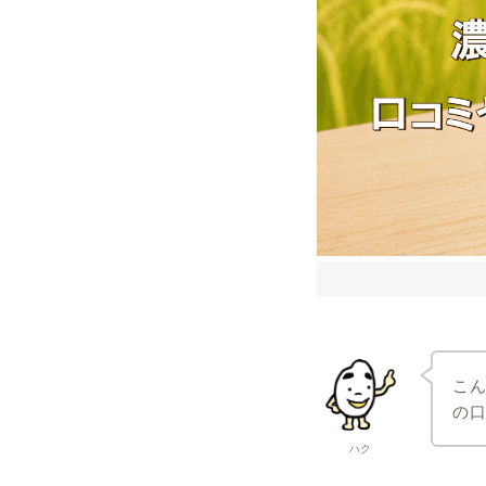
こ
の
ハク