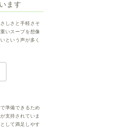
います
やさしさと手軽さそ
た重いスープを想像
すいという声が多く
！
煎で準備できるため
点が支持されていま
事として満足しやす