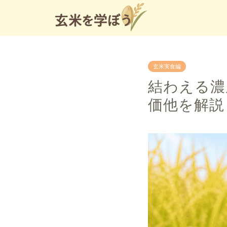
玄米実食編
結わえる濃
価他を解説