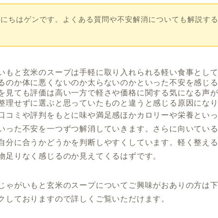
んにちはゲンです。よくある質問や不安解消についても解説す
！
いもと玄米のスープは手軽に取り入れられる軽い食事とし
るのか体に悪くないのか太らないのかといった不安を感じ
を見ても評価は高い一方で軽さや価格に関する気になる声
整理せずに選ぶと思っていたものと違うと感じる原因にな
口コミや評判をもとに味や満足感ほかカロリーや栄養とい
いった不安を一つずつ解消していきます。さらに向いてい
自分に合うかどうかを判断しやすくしています。軽く整え
物足りなく感じるのか見えてくるはずです。
じゃがいもと玄米のスープについてご興味がおありの方は
クしておりますので詳しくご覧いただけます。