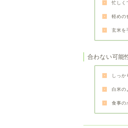
・
忙しくて
・
軽めの食
・
玄米を手
合わない可能
・
しっかり
・
白米のよ
・
食事のボ