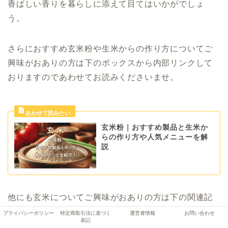
香ばしい香りを暮らしに添えて目てはいかがでしょ
う。
さらにおすすめ玄米粉や生米からの作り方についてご
興味がおありの方は下のボックスから内部リンクして
おりますのであわせてお読みくださいませ。
玄米粉｜おすすめ製品と生米か
らの作り方や人気メニューを解
説
他にも玄米についてご興味がおありの方は下の関連記
事もご覧ください。それではよい玄米ライフをお送り
プライバシーポリシー
特定商取引法に基づく
運営者情報
お問い合わせ
表記
くださいませ！