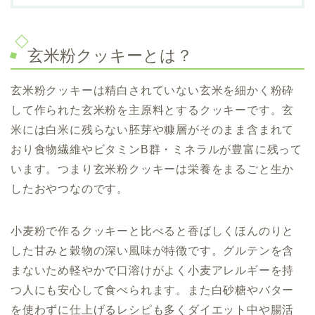
玄米粉クッキーとは？
玄米粉クッキーは精白されていない玄米を細かく粉砕
して作られた玄米粉を主原料とするクッキーです。玄
米には白米に残らない胚芽や糠層がそのまま含まれて
おり食物繊維やビタミンB群・ミネラルが豊富に残って
います。つまり玄米粉クッキーは栄養をまるごと生か
したおやつなのです。
小麦粉で作るクッキーと比べると香ばしくほんのりと
した甘みと穀物の深い風味が特徴です。グルテンを含
まないため軽やかで口溶けがよく小麦アレルギーを持
つ人にも安心して食べられます。また白砂糖やバター
を使わずに仕上げるレシピも多くダイエット中や腸活