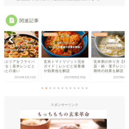
関連記事
実践編
玄米実践編
玄米実践編
米パエリアをフライパ
玄米トマトリゾット完全
玄米粥の作り方【炊
で作る｜基本レシピと
ガイド｜レシピと栄養価
器・鍋・電子レンジ
用鍋との違い
や効果他を解説
期待の効果を解説
2026年3月14日
2025年8月10日
2025年4月
スポンサーリンク