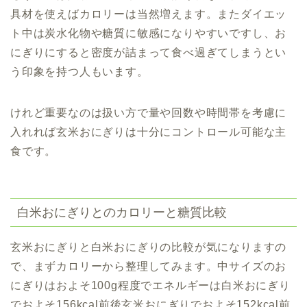
具材を使えばカロリーは当然増えます。またダイエッ
ト中は炭水化物や糖質に敏感になりやすいですし、お
にぎりにすると密度が詰まって食べ過ぎてしまうとい
う印象を持つ人もいます。
けれど重要なのは扱い方で量や回数や時間帯を考慮に
入れれば玄米おにぎりは十分にコントロール可能な主
食です。
白米おにぎりとのカロリーと糖質比較
玄米おにぎりと
白米おにぎりの比較
が気になりますの
で、
まずカロリーから整理してみます。中サイズのお
にぎりはおよそ100g程度でエネルギーは白米おにぎり
でおよそ156kcal前後玄米おにぎりでおよそ152kcal前