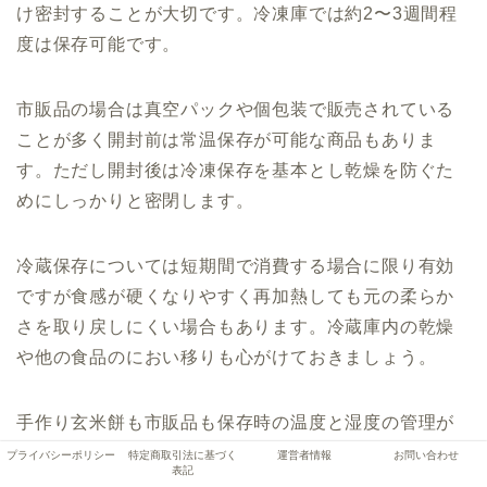
け密封することが大切です。冷凍庫では約2〜3週間程
度は保存可能です。
市販品の場合は真空パックや個包装で販売されている
ことが多く開封前は常温保存が可能な商品もありま
す。ただし開封後は冷凍保存を基本とし乾燥を防ぐた
めにしっかりと密閉します。
冷蔵保存については短期間で消費する場合に限り有効
ですが食感が硬くなりやすく再加熱しても元の柔らか
さを取り戻しにくい場合もあります。冷蔵庫内の乾燥
や他の食品のにおい移りも心がけておきましょう。
手作り玄米餅も市販品も保存時の温度と湿度の管理が
味や食感に影響を与えます。少しの手間で品質を保つ
プライバシーポリシー
特定商取引法に基づく
運営者情報
お問い合わせ
表記
ことができるため保存方法にも気を配ります。