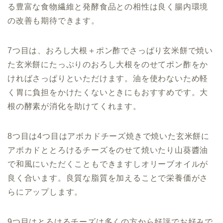
る豊富な食物繊維と
発酵食品との相性は良く腸内環境
の改善も期待できます
。
7つ目は、おろし大根＋ポン酢でさっぱり玄米餅で焼い
た玄米餅にたっぷりのおろし大根をのせてポン酢をか
ければさっぱりといただけます。油を使わないため軽
く胃に負担をかけたくないときにもおすすめです。大
根の酵素が消化を助けてくれます。
8つ目は4つ目は
アボカドチーズ焼きで焼いた玄米餅に
アボカドととろけるチーズをのせて焼いたり山葵醬油
で和風にいただくこともできますしオリーブオイルが
良く合います。良質な脂質を加えることで栄養価がさ
らにアップします。
9つ目はとろけるチーズは多くの方から好評でお好みで