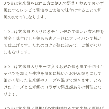
3つ目は玄米餅を1cm四方に刻んで野菜と炒めておかず
風にするレシピで醤油やごま油で味付けすることで和
風のおかずになります。
4つ目は玄米餅の照り焼きチキン包みで焼いた玄米餅を
甘辛く味付けした鶏もも肉と一緒にフライパンで焼い
て仕上げます。たれのコクが餅に染みて、ご飯がわり
にもなります。
5つ目は玄米餅入りチーズ入りお好み焼き風で
千切りキ
ャベツを加えた生地を薄めに焼いたお好み焼きにして
細かく切った玄米餅やチーズを混ぜて焼きます。とろ
けたチーズと玄米餅のコラボで満足感ありの料理とな
ります。
6つ目は玄米餅と厚揚げの甘味噌炒めで
玄米餅と厚揚げ