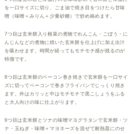
を一口サイズに切り、ごま油で焼き目をつけたら甘味
噌（味噌＋みりん＋少量砂糖）で炒め絡めます。
7つ目は玄米餅入り根菜の煮物でれんこん・ごぼう・に
んじんなどの煮物に焼いた玄米餅を仕上げに加え出汁
を吸わせます。時間が経ってもモチモチ感が残るのが
特徴です。
8つ目は玄米餅のベーコン巻き焼きで
玄米餅を一口サイ
ズに切ってベーコンで巻きフライパンでじっくり焼き
ます。外はカリッと中はモチモチで黒こしょうをふる
と大人向けの味に仕上がります。
9つ目は玄米餅とツナの味噌マヨグラタンで
玄米餅・ツ
ナ・玉ねぎ・味噌＋マヨネーズを混ぜて耐熱皿にのせ