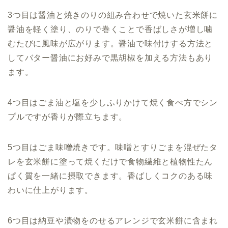
3つ目は醤油と焼きのりの組み合わせで焼いた玄米餅に
醤油を軽く塗り、のりで巻くことで香ばしさが増し噛
むたびに風味が広がります。醤油で味付けする方法と
してバター醤油にお好みで黒胡椒を加える方法もあり
ます。
4つ目はごま油と塩を少しふりかけて焼く食べ方でシン
プルですが香りが際立ちます。
5つ目は
ごま味噌焼きです。味噌とすりごまを混ぜたタ
レを玄米餅に塗って焼くだけで食物繊維と植物性たん
ぱく質を一緒に摂取できます。香ばしくコクのある味
わいに仕上がります。
6つ目は納豆や漬物をのせるアレンジで玄米餅に含まれ