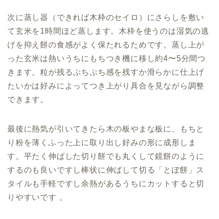
次に蒸し器（できれば木枠のセイロ）にさらしを敷い
て玄米を1時間ほど蒸します。木枠を使うのは湿気の逃
げを抑え餅の食感がよく保たれるためです。蒸し上が
った玄米は熱いうちにもちつき機に移し約4〜5分間つ
きます。粒が残るぷちぷち感を残すか滑らかに仕上げ
たいかは好みによってつき上がり具合を見ながら調整
できます。
最後に熱気が引いてきたら木の板やまな板に
、もちと
り粉を薄くふった上に
取り出し好みの形に成形しま
す。平たく伸ばした切り餅でも丸くして鏡餅のように
するのも良いですし
棒状に伸ばして切る「とぼ餅」ス
タイルも手軽ですし
余熱があるうちにカットすると切
りやすいです 。