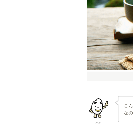
こ
な
ハク