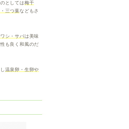
ものとしては
梅干
ぎ・三つ葉
なども
さ
イワシ・サバ
は美味
相性も良く和風のだ
すし
温泉卵・生卵や