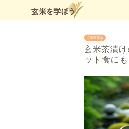
玄米実践編
玄米茶漬け
ット食にも