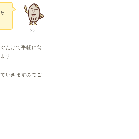
から
ゲン
注ぐだけで手軽に
食
きます。
していきますのでご