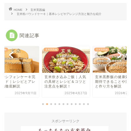
HOME
玄米実践編
玄米粉パウンドケーキ｜基本レシピやアレンジ方法と魅力を紹介
関連記事
実践編
玄米実践編
玄米実践編
米粉シフォンケーキ完
玄米炊き込みご飯｜人気
玄米黒酢飯の健康効
ガイド｜レシピとアレ
の具材とレシピ＆コツと
期待できることや注
ジ他徹底解説
注意点を解説！
と作り方を解説
2025年9月11日
2025年4月27日
2026年2月
スポンサーリンク