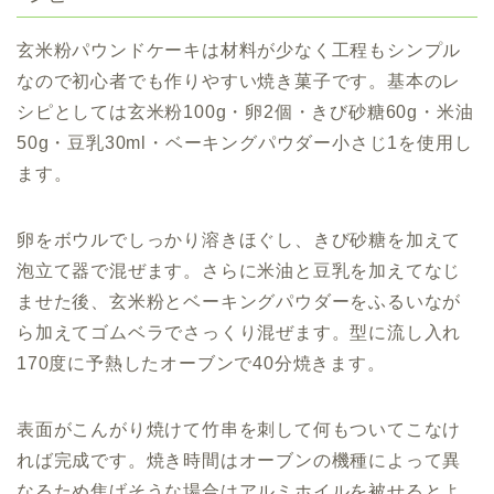
玄米粉パウンドケーキは材料が少なく工程もシンプル
なので初心者でも作りやすい焼き菓子です。基本のレ
シピとしては玄米粉100g・卵2個・きび砂糖60g・米油
50g・豆乳30ml・ベーキングパウダー小さじ1を使用し
ます。
卵をボウルでしっかり溶きほぐし、きび砂糖を加えて
泡立て器で混ぜます。さらに米油と豆乳を加えてなじ
ませた後、玄米粉とベーキングパウダーをふるいなが
ら加えてゴムベラでさっくり混ぜます。型に流し入れ
170度に予熱したオーブンで40分焼きます。
表面がこんがり焼けて竹串を刺して何もついてこなけ
れば完成です。焼き時間はオーブンの機種によって異
なるため焦げそうな場合はアルミホイルを被せるとよ